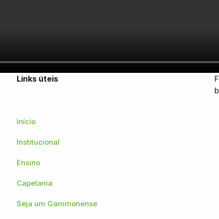
Links úteis
F
b
Início
Institucional
Ensino
Capelania
Seja um Gammonense