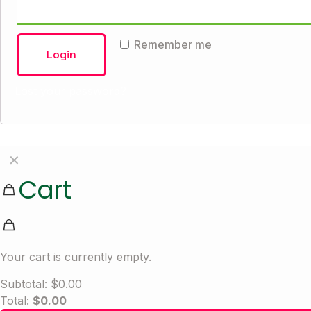
Remember me
Login
Lost your password?
✕
Cart
Your cart is currently empty.
Subtotal:
$
0.00
Total:
$
0.00