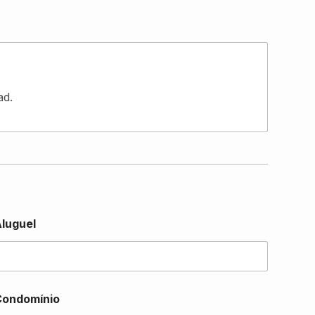
ad.
luguel
Condomínio