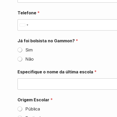
Telefone
*
U
n
i
Já foi bolsista no Gammon?
*
t
Sim
e
d
Não
S
t
Especifique o nome da última escola
*
a
t
e
s
Origem Escolar
*
+
1
Pública