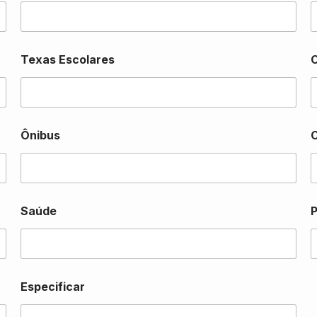
Texas Escolares
C
Ônibus
C
Saúde
P
m
Especificar
e
n
o